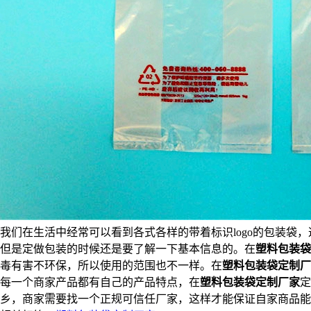
我们在生活中经常可以看到各式各样的带着标识logo的包装袋，
但是定做包装的时候还是要了解一下基本信息的。在
塑料包装袋
毒有害不环保，所以使用的范围也不一样。在
塑料包装袋定制厂
每一个商家产品都有自己的产品特点，在
塑料包装袋定制厂家
定
乡，商家需要找一个正规可信任厂家，这样才能保证自家商品能