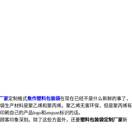
厂家
定制格式
焦作塑料包装袋
在现在已经不是什么新鲜的事了，
袋生产材料是聚乙烯和聚丙烯。聚乙烯无害环保，但是聚丙烯有
己的产品logo和anquan标识的话。
顾客印象深刻。除了这些方面外，还要
塑料包装袋定制厂家
新