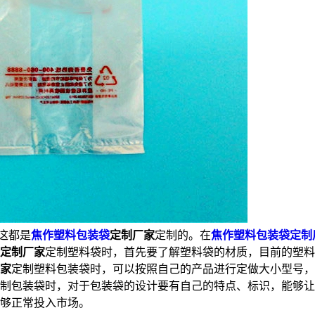
这都是
焦作塑料包装袋
定制厂家
定制的。在
焦作塑料包装袋定制
定制厂家
定制塑料袋时，首先要了解塑料袋的材质，目前的塑料
家
定制塑料包装袋时，可以按照自己的产品进行定做大小型号，印刷自
制包装袋时，对于包装袋的设计要有自己的特点、标识，能够让
够正常投入市场。