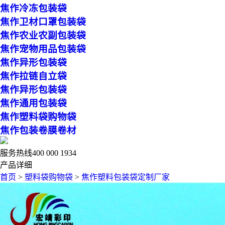
焦作冷冻包装袋
焦作卫材口罩包装袋
焦作农业农副包装袋
焦作宠物用品包装袋
焦作异形包装袋
焦作拉链自立袋
焦作异形包装袋
焦作通用包装袋
焦作塑料袋购物袋
焦作包装卷膜卷材
服务热线
400 000 1934
产品详细
首页
>
塑料袋购物袋
>
焦作塑料包装袋定制厂家