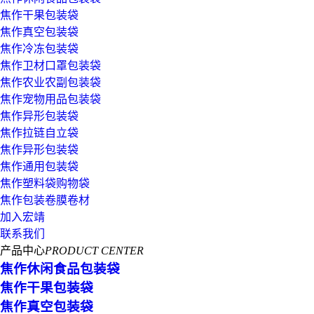
焦作干果包装袋
焦作真空包装袋
焦作冷冻包装袋
焦作卫材口罩包装袋
焦作农业农副包装袋
焦作宠物用品包装袋
焦作异形包装袋
焦作拉链自立袋
焦作异形包装袋
焦作通用包装袋
焦作塑料袋购物袋
焦作包装卷膜卷材
加入宏靖
联系我们
产品中心
PRODUCT CENTER
焦作休闲食品包装袋
焦作干果包装袋
焦作真空包装袋