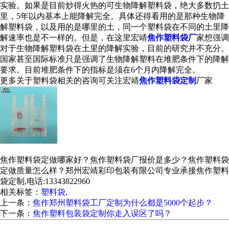
实验。如果是目前炒得火热的可生物降解塑料袋，绝大多数扔土
里，5年以内基本上能降解完全。具体还得看用的是那种生物降
解塑料袋，以及用的是哪里的土，同一个塑料袋在不同的土里降
解速率也是不一样的。但是，在这里宏靖
焦作塑料袋厂
家想强调
对于生物降解塑料袋在土里的降解实验，目前的研究并不充分。
国家甚至国际标准只是强调了生物降解塑料在堆肥条件下的降解
要求。目前堆肥条件下的指标是须在6个月内降解完全。
更多关于塑料袋相关的咨询可关注宏靖
焦作塑料袋定制
厂家
焦作塑料袋定做哪家好？焦作塑料袋厂报价是多少？焦作塑料袋
定做质量怎么样？郑州宏靖彩印包装有限公司专业承接焦作塑料
袋定制,电话:13343822960
相关标签：
塑料袋
,
上一条：
焦作郑州塑料袋工厂定制为什么都是5000个起步？
下一条：
焦作塑料包装袋定制你走入误区了吗？
365系统