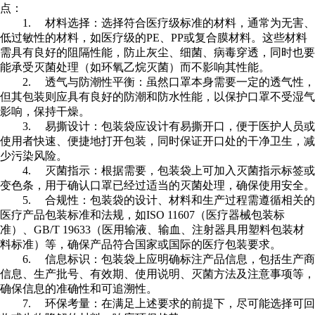
点：
1.
材料选择：选择符合医疗级标准的材料，通常为无害、
低过敏性的材料，如医疗级的PE、PP或复合膜材料。这些材料
需具有良好的阻隔性能，防止灰尘、细菌、病毒穿透，同时也要
能承受灭菌处理（如环氧乙烷灭菌）而不影响其性能。
2.
透气与防潮性平衡：虽然口罩本身需要一定的透气性，
但其包装则应具有良好的防潮和防水性能，以保护口罩不受湿气
影响，保持干燥。
3.
易撕设计：包装袋应设计有易撕开口，便于医护人员或
使用者快速、便捷地打开包装，同时保证开口处的干净卫生，减
少污染风险。
4.
灭菌指示：根据需要，包装袋上可加入灭菌指示标签或
变色条，用于确认口罩已经过适当的灭菌处理，确保使用安全。
5.
合规性：包装袋的设计、材料和生产过程需遵循相关的
医疗产品包装标准和法规，如ISO 11607（医疗器械包装标
准）、GB/T 19633（医用输液、输血、注射器具用塑料包装材
料标准）等，确保产品符合国家或国际的医疗包装要求。
6.
信息标识：包装袋上应明确标注产品信息，包括生产商
信息、生产批号、有效期、使用说明、灭菌方法及注意事项等，
确保信息的准确性和可追溯性。
7.
环保考量：在满足上述要求的前提下，尽可能选择可回