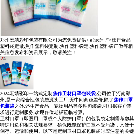
郑州宏靖彩印包装有限公司为您免费提供< a href="/">焦作食品
塑料袋定做
,焦作塑料袋定制,焦作塑料袋定,焦作塑料袋厂做等相
关信息发布和资讯展示，敬请关注！
2024宏靖彩印一站式定制
焦作卫材口罩包装袋
,公司位于河南郑
州,是一家综合性包装袋源头工厂,无中间商赚差价,除了
焦作口罩
包装袋
之外,还生产食品、宠物用品等多种包装袋,可根据客户需
求进行定制服务,欢迎各位老板莅临考察。
卫材口罩（即医用口罩或个人防护口罩）的包装袋定制需考虑其
特殊用途和相关法规要求，确保既能保护口罩不受污染，又便于
储存、运输和使用。以下是定制卫材口罩包装袋时应注意的关键